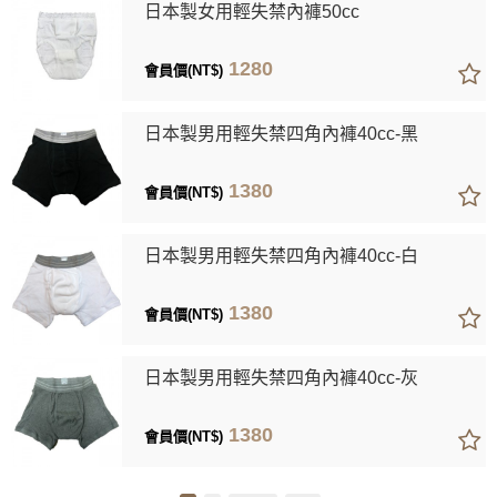
日本製女用輕失禁內褲50cc
1280
會員價(NT$)
日本製男用輕失禁四角內褲40cc-黑
1380
會員價(NT$)
日本製男用輕失禁四角內褲40cc-白
1380
會員價(NT$)
日本製男用輕失禁四角內褲40cc-灰
1380
會員價(NT$)