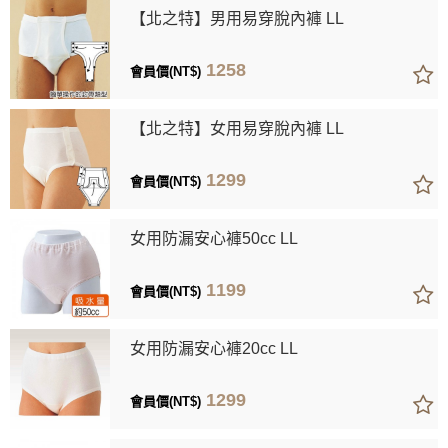
【北之特】男用易穿脫內褲 LL
1258
會員價(NT$)
【北之特】女用易穿脫內褲 LL
1299
會員價(NT$)
女用防漏安心褲50cc LL
1199
會員價(NT$)
女用防漏安心褲20cc LL
1299
會員價(NT$)