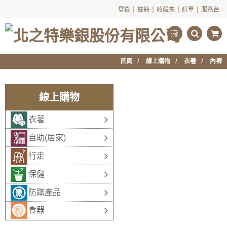
|
|
|
|
登錄
註冊
收藏夾
訂單
服務台
首頁
線上購物
衣著
內褲
線上購物
衣著
自助(居家)
行走
保健
防蹣產品
食器