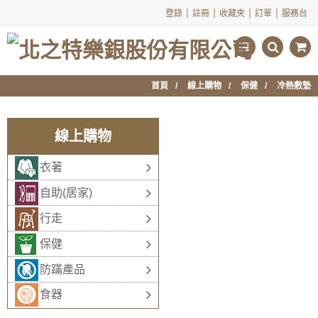
|
|
|
|
登錄
註冊
收藏夾
訂單
服務台
首頁
線上購物
保健
冷熱敷墊
線上購物
衣著
自助(居家)
行走
保健
防蹣產品
食器