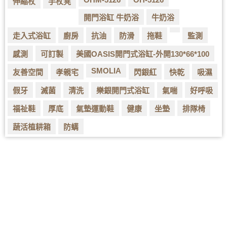
伸縮杖
手杖凳
開門浴缸 牛奶浴
牛奶浴
走入式浴缸
廚房
抗油
防滑
拖鞋
監測
感測
可訂製
美國OASIS開門式浴缸-外開130*66*100
SMOLIA
友善空間
孝親宅
閃銀紅
快乾
吸濕
假牙
滅菌
清洗
樂銀開門式浴缸
氣喘
好呼吸
福祉鞋
厚底
氣墊運動鞋
健康
坐墊
排隊椅
蔬活植耕箱
防螨