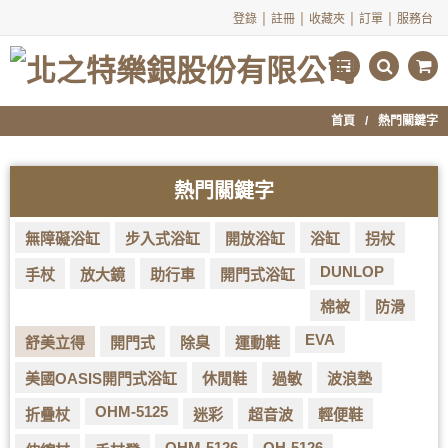
|
|
|
|
登錄
註冊
收藏夾
訂單
服務台
首頁
熱門關鍵字
熱門關鍵字
無障礙浴缸
步入式浴缸
開放浴缸
浴缸
拐杖
DUNLOP
手杖
放大鏡
助行車
開門式浴缸
棉被
防滑
EVA
舒美立得
開門式
除臭
運動鞋
美國OASIS開門式浴缸
休閒鞋
過敏
波浪墊
OHM-5125
折疊杖
迷彩
超音波
輕便鞋
OHM-5126
OH-5126