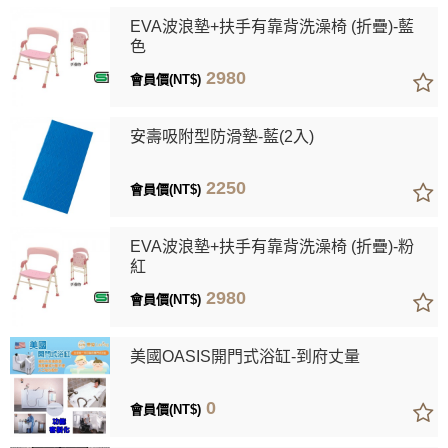
EVA波浪墊+扶手有靠背洗澡椅 (折疊)-藍
色
2980
會員價(NT$)
安壽吸附型防滑墊-藍(2入)
2250
會員價(NT$)
EVA波浪墊+扶手有靠背洗澡椅 (折疊)-粉
紅
2980
會員價(NT$)
美國OASIS開門式浴缸-到府丈量
0
會員價(NT$)