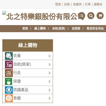
|
|
|
|
登錄
註冊
收藏夾
訂單
服務台
首頁
線上購物
自助(居家)
浴室館
衛浴安全用品
線上購物
衣著
自助(居家)
行走
保健
防蹣產品
食器