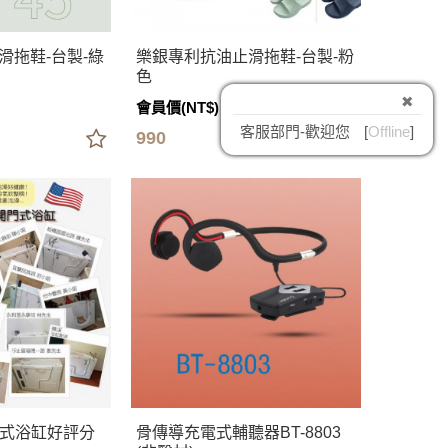
滑拖鞋-台製-綠
樂銀專利抗油止滑拖鞋-台製-粉
色
✖
會員價(NT$)
客服部門-歡迎您
[
Offline
]
990
門式浴缸好評分
骨傳導充電式輔聽器BT-8803