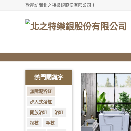
歡迎訪問北之特樂銀股份有限公司！
分享到facebook
熱門關鍵字
無障礙浴缸
步入式浴缸
開放浴缸
浴缸
拐杖
手杖