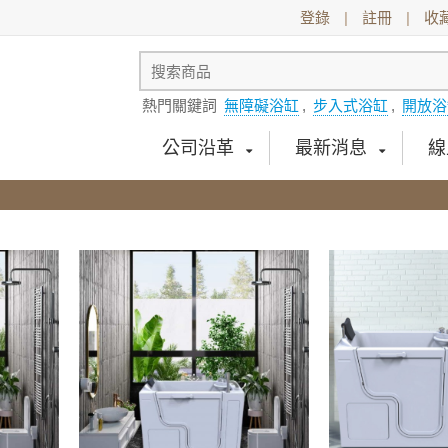
登錄
|
註冊
|
收
熱門關鍵詞
無障礙浴缸
,
步入式浴缸
,
開放浴
公司沿革
最新消息
線