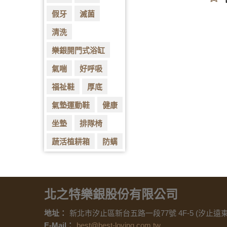
假牙
滅菌
清洗
樂銀開門式浴缸
氣喘
好呼吸
福祉鞋
厚底
氣墊運動鞋
健康
坐墊
排隊椅
蔬活植耕箱
防螨
北之特樂銀股份有限公司
地址：
新北市汐止區新台五路一段77號 4F-5 (汐止遠
E-Mail：
best@best-loving.com.tw