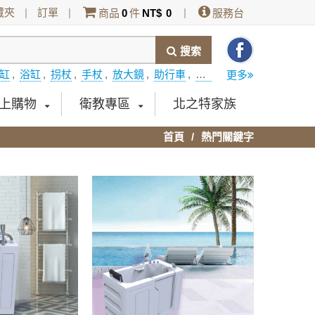
藏夾
|
訂單
|
|
商品
0
件
NT$
0
服務台
搜索
缸
,
浴缸
,
拐杖
,
手杖
,
放大鏡
,
助行車
,
開門式浴缸
,
DUNLOP
,
更多
上購物
衛教專區
北之特家族
首頁
熱門關鍵字