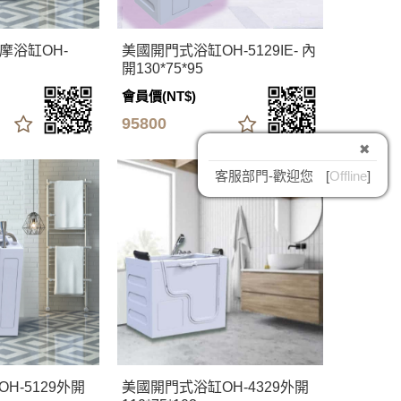
摩浴缸OH-
美國開門式浴缸OH-5129IE- 內
開130*75*95
會員價(NT$)
95800
✖
客服部門-歡迎您
[
Offline
]
H-5129外開
美國開門式浴缸OH-4329外開