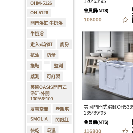
120*63*95
OHM-5126
會員價(NT$)
OH-5126
108000
開門浴缸 牛奶浴
牛奶浴
走入式浴缸
廚房
抗油
防滑
拖鞋
監測
感測
可訂製
美國OASIS開門式
浴缸-外開
130*66*100
美國開門式浴缸OH533
友善空間
孝親宅
135*89*95
SMOLIA
閃銀紅
會員價(NT$)
快乾
吸濕
116800