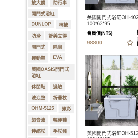
放大鏡
助行車
開門式浴缸
美國開門式浴缸OH-40
100*63*95
DUNLOP
棉被
會員價(NT$)
防滑
舒美立得
98800
開門式
除臭
EVA
運動鞋
美國OASIS開門式
浴缸
休閒鞋
過敏
波浪墊
折疊杖
OHM-5125
迷彩
超音波
輕便鞋
伸縮杖
手杖凳
美國開門式浴缸OH-51