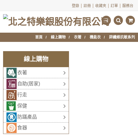
|
|
|
|
登錄
註冊
收藏夾
訂單
服務台
首頁
線上購物
衣著
機能衣
鋅纖維抗敏系列
線上購物
衣著
自助(居家)
行走
保健
防蹣產品
食器