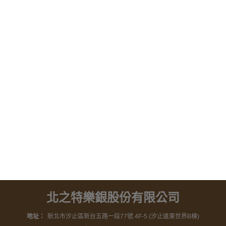
北之特樂銀股份有限公司
地址：
新北市汐止區新台五路一段77號 4F-5 (汐止遠東世界B棟)