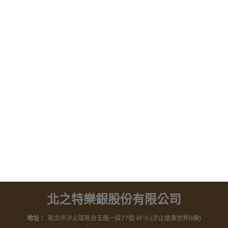
北之特樂銀股份有限公司
地址：
新北市汐止區新台五路一段77號 4F-5 (汐止遠東世界B棟)