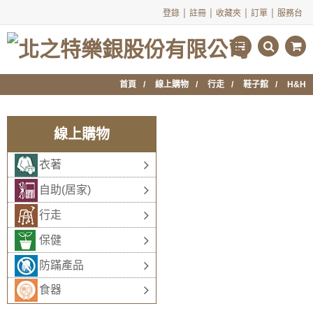
|
|
|
|
登錄
註冊
收藏夾
訂單
服務台
首頁
線上購物
行走
鞋子館
H&H
線上購物
衣著
自助(居家)
行走
保健
防蹣產品
食器